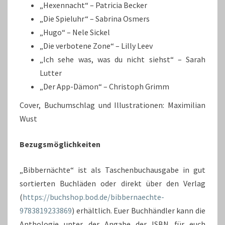
„Hexennacht“ – Patricia Becker
„Die Spieluhr“ – Sabrina Osmers
„Hugo“ – Nele Sickel
„Die verbotene Zone“ – Lilly Leev
„Ich sehe was, was du nicht siehst“ – Sarah
Lutter
„Der App-Dämon“ – Christoph Grimm
Cover, Buchumschlag und Illustrationen: Maximilian
Wust
Bezugsmöglichkeiten
„Bibbernächte“ ist als Taschenbuchausgabe in gut
sortierten Buchläden oder direkt über den Verlag
(
https://buchshop.bod.de/bibbernaechte-
9783819233869
) erhältlich. Euer Buchhändler kann die
Anthologie unter der Angabe der ISBN für euch