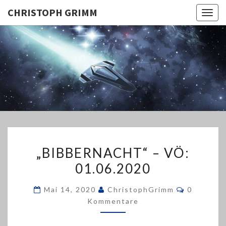
CHRISTOPH GRIMM
Togg
navig
CHRISTO
GRIMM
„BIBBERNACHT“
„BIBBERNACHT“ – VÖ:
–
01.06.2020
VÖ:
01.06.2020
Kommenta
Mai 14, 2020
ChristophGrimm
0
Kommentare