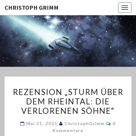
CHRISTOPH GRIMM
Togg
navig
CHRISTO
GRIMM
REZENSION
REZENSION „STURM ÜBER
„STURM
DEM RHEINTAL: DIE
ÜBER
VERLORENEN SÖHNE“
DEM
RHEINTAL:
Kommenta
Mai 21, 2021
ChristophGrimm
0
DIE
Kommentare
VERLORENEN