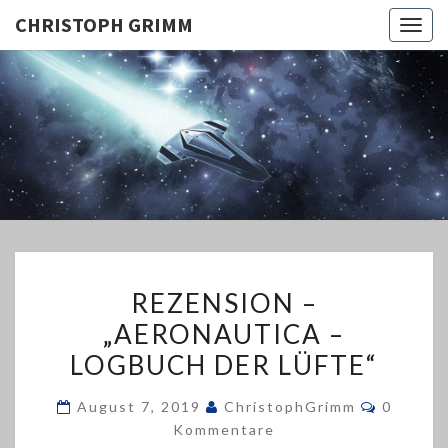
CHRISTOPH GRIMM
Togg
navig
CHRISTO
GRIMM
REZENSION
REZENSION –
–
„AERONAUTICA –
„AERONAUTICA
LOGBUCH DER LÜFTE“
–
LOGBUCH
Komment
August 7, 2019
ChristophGrimm
0
DER
Kommentare
LÜFTE“