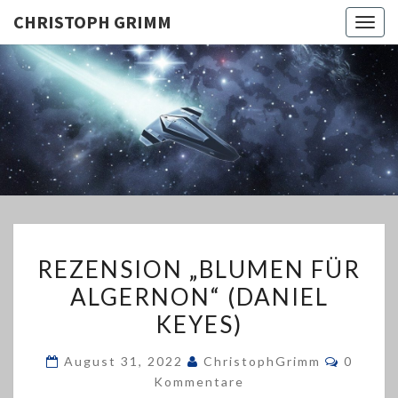
CHRISTOPH GRIMM
Togg
navig
CHRISTO
GRIMM
REZENSION
REZENSION „BLUMEN FÜR
„BLUMEN
ALGERNON“ (DANIEL
FÜR
KEYES)
ALGERNON“
(DANIEL
Kommen
August 31, 2022
ChristophGrimm
0
KEYES)
Kommentare