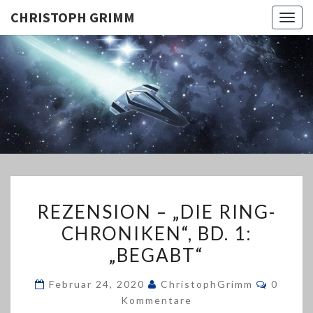
CHRISTOPH GRIMM
Togg
navig
CHRISTO
GRIMM
REZENSION
REZENSION – „DIE RING-
–
CHRONIKEN“, BD. 1:
„DIE
„BEGABT“
RING-
CHRONIKEN“,
Kommen
Februar 24, 2020
ChristophGrimm
0
BD.
Kommentare
1: