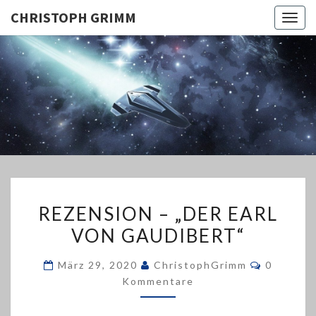
CHRISTOPH GRIMM
Togg
navig
CHRISTO
GRIMM
REZENSION
REZENSION – „DER EARL
–
VON GAUDIBERT“
„DER
EARL
Komment
März 29, 2020
ChristophGrimm
0
VON
Kommentare
GAUDIBERT“